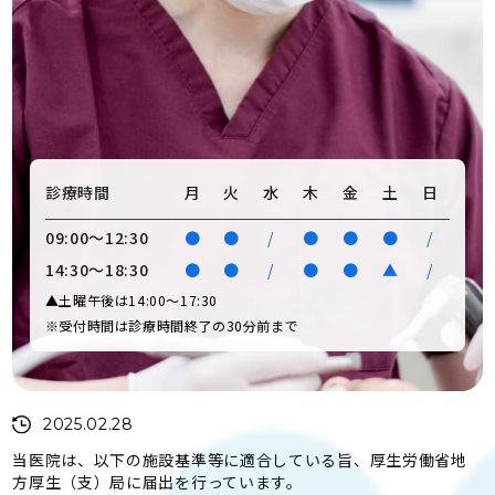
診療時間
月
火
水
木
金
土
日
09:00〜12:30
●
●
/
●
●
●
/
14:30〜18:30
●
●
/
●
●
▲
/
▲土曜午後は14:00〜17:30
※受付時間は診療時間終了の30分前まで
2025.02.28
当医院は、以下の施設基準等に適合している旨、厚生労働省地
方厚生（支）局に届出を行っています。